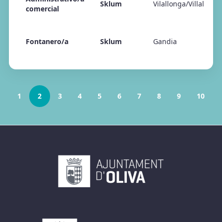
Sklum
Vilallonga/Villalonga
comercial
Fontanero/a
Sklum
Gandia
1
2
3
4
5
6
7
8
9
10