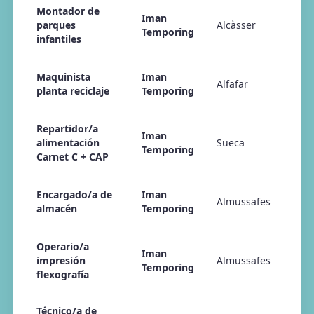
Montador de
Iman
parques
Alcàsser
Temporing
infantiles
Maquinista
Iman
Alfafar
planta reciclaje
Temporing
Repartidor/a
Iman
alimentación
Sueca
Temporing
Carnet C + CAP
Encargado/a de
Iman
Almussafes
almacén
Temporing
Operario/a
Iman
impresión
Almussafes
Temporing
flexografía
Técnico/a de