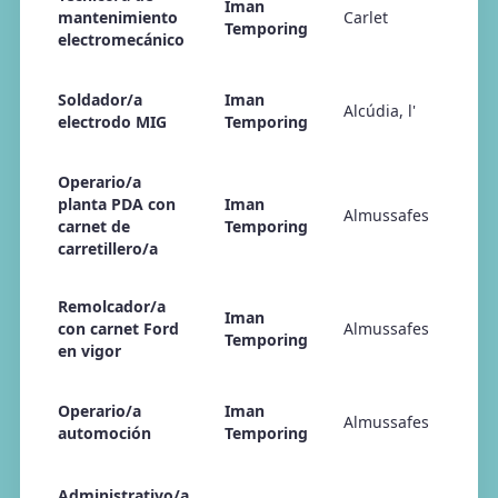
Iman
mantenimiento
Carlet
Temporing
electromecánico
Soldador/a
Iman
Alcúdia, l'
electrodo MIG
Temporing
Operario/a
planta PDA con
Iman
Almussafes
carnet de
Temporing
carretillero/a
Remolcador/a
Iman
con carnet Ford
Almussafes
Temporing
en vigor
Operario/a
Iman
Almussafes
automoción
Temporing
Administrativo/a