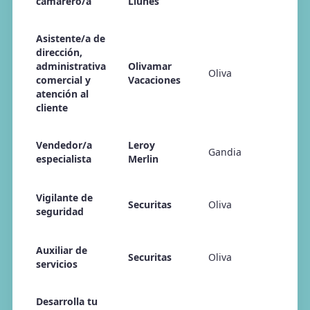
camarero/a
Llunes
Asistente/a de
dirección,
administrativa
Olivamar
Oliva
comercial y
Vacaciones
atención al
cliente
Vendedor/a
Leroy
Gandia
especialista
Merlin
Vigilante de
Securitas
Oliva
seguridad
Auxiliar de
Securitas
Oliva
servicios
Desarrolla tu