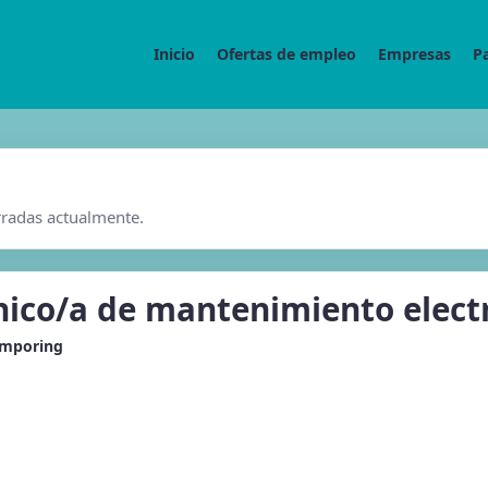
Inicio
Ofertas de empleo
Empresas
P
rradas actualmente.
nico/a de mantenimiento elec
emporing