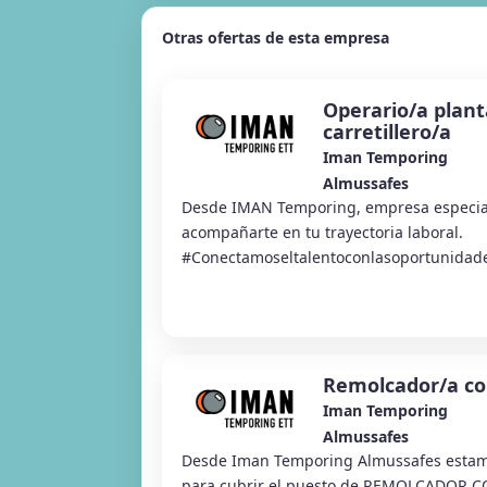
Otras ofertas de esta empresa
Operario/a plant
carretillero/a
Iman Temporing
Almussafes
Desde IMAN Temporing, empresa especia
acompañarte en tu trayectoria laboral.
#Conectamoseltalentoconlasoportunidad
Almussafes estamos selecc...
Remolcador/a con
Iman Temporing
Almussafes
Desde Iman Temporing Almussafes estam
para cubrir el puesto de REMOLCADOR 