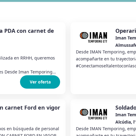
a PDA con carnet de
Operar
Iman Tem
Almussaf
Desde IMAN Temporing, empr
lizada en RRHH, queremos
acompañarte en tu trayectoria
#Conectamoseltalentoconlas
es Desde Iman Temporing
Almussafes estamos selecc...
Ver oferta
 carnet Ford en vigor
Soldado
Iman Tem
Alcúdia, l'
os en búsqueda de personal
Desde IMAN Temporing, empr
CON CARNET FORD EN VIGOR
acompañarte en tu trayectoria