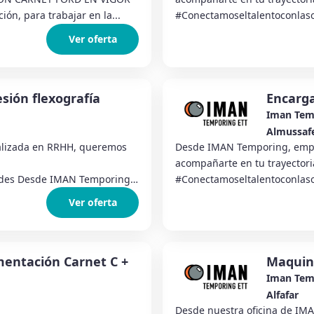
n, para trabajar en la...
#Conectamoseltalentoconlas
Almussafes estamos selecc...
Ver oferta
sión flexografía
Encarg
Iman Tem
Almussaf
lizada en RRHH, queremos
Desde IMAN Temporing, empr
acompañarte en tu trayectoria
des Desde IMAN Temporing
#Conectamoseltalentoconlas
Almussafes estamos selecc...
Ver oferta
mentación Carnet C +
Maquini
Iman Tem
Alfafar
Desde nuestra oficina de IM