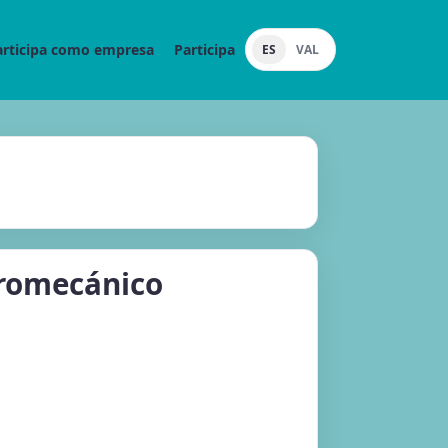
articipa como empresa
Participa
ES
VAL
tromecánico