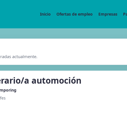
Inicio
Ofertas de empleo
Empresas
P
rradas actualmente.
rario/a automoción
emporing
fes