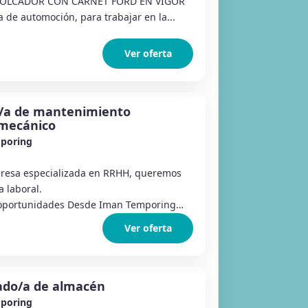
REMOLCADOR CON CARNET FORD EN VIGOR
de automoción, para trabajar en la...
Ver oferta
o/a de mantenimiento
omecánico
poring
esa especializada en RRHH, queremos
 laboral.
oportunidades Desde Iman Temporing
Ver oferta
ado/a de almacén
poring