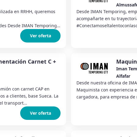
Almussaf
lizada en RRHH, queremos
Desde IMAN Temporing, empr
acompañarte en tu trayectoria
des Desde IMAN Temporing
#Conectamoseltalentoconlas
Almussafes estamos selecc...
Ver oferta
mentación Carnet C +
Maquini
Iman Tem
Alfafar
Desde nuestra oficina de IM
camión con carnet CAP en
Maquinista con experiencia e
os a clientes, base Sueca. La
cargadora, para empresa de r
 transport...
Ver oferta