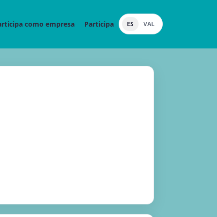
articipa como empresa
Participa
ES
VAL