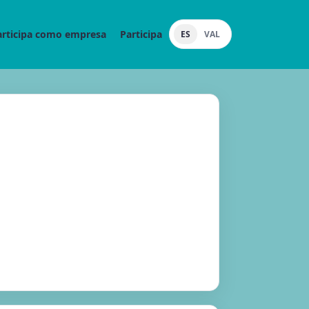
articipa como empresa
Participa
ES
VAL