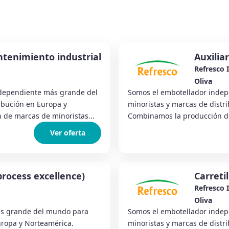
tenimiento industrial
Auxilia
Refresco 
Oliva
ndependiente más grande del
Somos el embotellador inde
ibución en Europa y
minoristas y marcas de distr
de marcas de minoristas...
Combinamos la producción de 
Ver oferta
process excellence)
Carreti
Refresco 
Oliva
ás grande del mundo para
Somos el embotellador inde
uropa y Norteamérica.
minoristas y marcas de distr