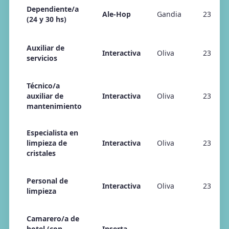
Dependiente/a
Ale-Hop
Gandia
23/04/
(24 y 30 hs)
Auxiliar de
Interactiva
Oliva
23/04/
servicios
Técnico/a
auxiliar de
Interactiva
Oliva
23/04/
mantenimiento
Especialista en
limpieza de
Interactiva
Oliva
23/04/
cristales
Personal de
Interactiva
Oliva
23/04/
limpieza
Camarero/a de
hotel (con
Inserta