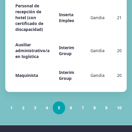
Personal de
recepción de
Inserta
hotel (con
Gandia
21/04/
Empleo
certificado de
discapacidad)
Auxiliar
Interim
administrativo/a
Gandia
20/04/
Group
en logística
Interim
Maquinista
Gandia
20/04/
Group
1
2
3
4
5
6
7
8
9
10