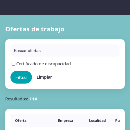
Ofertas de trabajo
Certificado de discapacidad
Limpiar
Resultados:
114
Oferta
Empresa
Localidad
Publicac