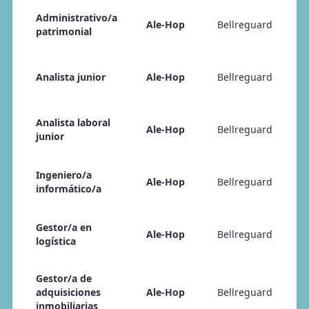
Administrativo/a
Ale-Hop
Bellreguard
23
patrimonial
Analista junior
Ale-Hop
Bellreguard
23
Analista laboral
Ale-Hop
Bellreguard
23
junior
Ingeniero/a
Ale-Hop
Bellreguard
23
informático/a
Gestor/a en
Ale-Hop
Bellreguard
23
logística
Gestor/a de
adquisiciones
Ale-Hop
Bellreguard
23
inmobiliarias