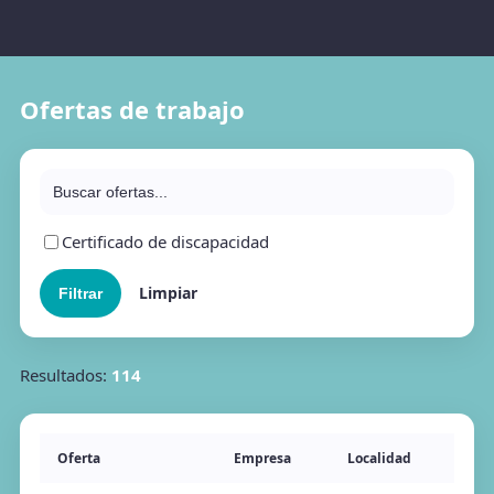
Ofertas de trabajo
Certificado de discapacidad
Limpiar
Resultados:
114
Oferta
Empresa
Localidad
Pub