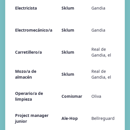
Electricista
Sklum
Gandia
23
Electromecánico/a
Sklum
Gandia
23
Real de
Carretillero/a
Sklum
23
Gandia, el
Mozo/a de
Real de
Sklum
23
almacén
Gandia, el
Operario/a de
Comismar
Oliva
23
limpieza
Project manager
Ale-Hop
Bellreguard
23
junior