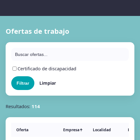
Ofertas de trabajo
Certificado de discapacidad
Limpiar
Resultados:
114
Oferta
Empresa
↑
Localidad
Public