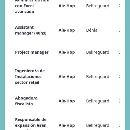
con Excel
Ale-Hop
Bellreguard
23/04
avanzado
Assistant
Ale-Hop
Dénia
23/04
manager (40hs)
Project manager
Ale-Hop
Bellreguard
23/04
Ingeniero/a de
Instalaciones
Ale-Hop
Bellreguard
23/04
sector retail
Abogado/a
Ale-Hop
Bellreguard
23/04
fiscalista
Responsable de
expansión Gran
Ale-Hop
Bellreguard
23/04