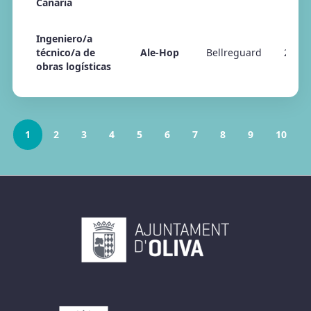
Canaria
Ingeniero/a
técnico/a de
Ale-Hop
Bellreguard
23/04
obras logísticas
1
2
3
4
5
6
7
8
9
10