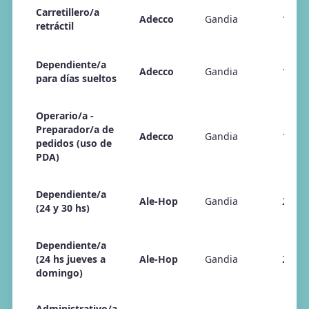
Carretillero/a
Adecco
Gandia
16/04
retráctil
Dependiente/a
Adecco
Gandia
16/04
para días sueltos
Operario/a -
Preparador/a de
Adecco
Gandia
16/04
pedidos (uso de
PDA)
Dependiente/a
Ale-Hop
Gandia
23/04
(24 y 30 hs)
Dependiente/a
(24 hs jueves a
Ale-Hop
Gandia
23/04
domingo)
Administrativo/a